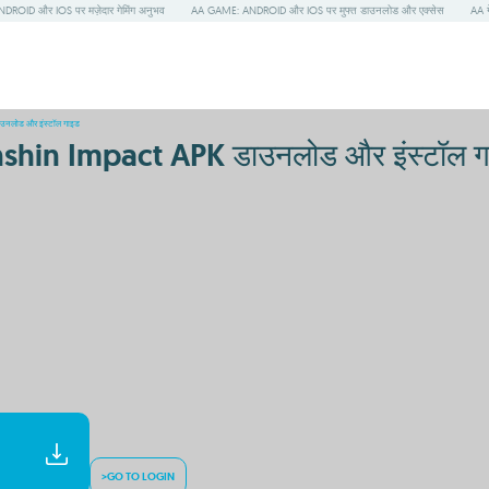
OID और IOS पर मज़ेदार गेमिंग अनुभव
AA GAME: ANDROID और IOS पर मुफ्त डाउनलोड और एक्सेस
AA ग
लोड और इंस्टॉल गाइड
hin Impact APK डाउनलोड और इंस्टॉल ग
>GO TO LOGIN