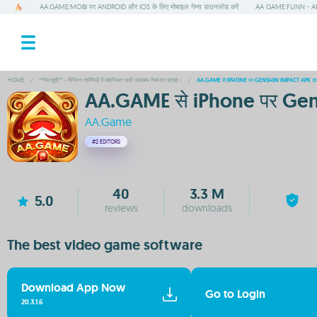
AA.GAME:MOBI पर ANDROID और IOS के लिए मोबाइल गेम्स डाउनलोड करें
AA GAME:FUNN - ANDR
HOME
/
**गेम सूची** - विभिन्न श्रेणियों में व्यवस्थित सभी उपलब्ध गेम्स का संग्रह।
/
AA.GAME से IPHONE पर GENSHIN IMPACT APK डाउन
AA.GAME से iPhone पर Gens
AA.Game
#2
EDITORS
40
3.3 M
5.0
reviews
downloads
The best video game software
Download App Now
Go to Login
20.3.1.6