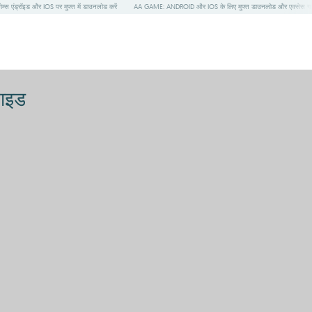
ेम्स एंड्रॉइड और IOS पर मुफ्त में डाउनलोड करें
AA GAME: ANDROID और IOS के लिए मुफ्त डाउनलोड और एक्सेस ग
ाइड