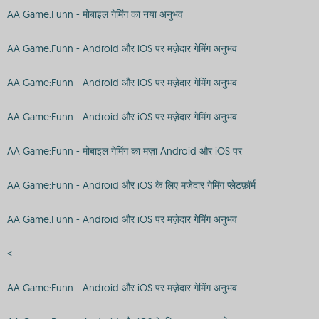
AA Game:Funn - मोबाइल गेमिंग का नया अनुभव
AA Game:Funn - Android और iOS पर मज़ेदार गेमिंग अनुभव
AA Game:Funn - Android और iOS पर मज़ेदार गेमिंग अनुभव
AA Game:Funn - Android और iOS पर मज़ेदार गेमिंग अनुभव
AA Game:Funn - मोबाइल गेमिंग का मज़ा Android और iOS पर
AA Game:Funn - Android और iOS के लिए मज़ेदार गेमिंग प्लेटफ़ॉर्म
AA Game:Funn - Android और iOS पर मज़ेदार गेमिंग अनुभव
<
AA Game:Funn - Android और iOS पर मज़ेदार गेमिंग अनुभव