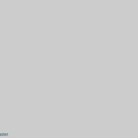
ster.