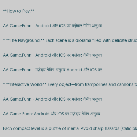
**How to Play:**
AA Game:Funn - Android और iOS पर मज़ेदार गेमिंग अनुभव
* **The Playground:** Each scene is a diorama filled with delicate struc
AA Game:Funn - Android और iOS पर मज़ेदार गेमिंग अनुभव
AA Game:Funn - मज़ेदार गेमिंग अनुभव Android और iOS पर
* **Interactive World:** Every object—from trampolines and cannons 
AA Game:Funn - Android और iOS पर मज़ेदार गेमिंग अनुभव
AA Game Funn: Android और iOS पर मज़ेदार गेमिंग अनुभव
Each compact level is a puzzle of inertia. Avoid sharp hazards (static 