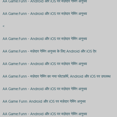
AA Game:Funn - Android और iOS पर मज़ेदार गेमिंग अनुभव
AA Game:Funn - Android और iOS पर मज़ेदार गेमिंग अनुभव
<
AA Game:Funn - Android और iOS पर मज़ेदार गेमिंग अनुभव
AA Game:Funn - मज़ेदार गेमिंग अनुभव के लिए Android और iOS ऐप
AA Game:Funn - Android और iOS पर मज़ेदार गेमिंग अनुभव
AA Game:Funn - मज़ेदार गेमिंग का नया प्लेटफ़ॉर्म, Android और iOS पर उपलब्ध
AA Game:Funn - Android और iOS पर मज़ेदार गेमिंग अनुभव
AA Game Funn: Android और iOS पर मज़ेदार गेमिंग अनुभव
AA Game:Funn - Android और iOS पर मज़ेदार गेमिंग अनुभव