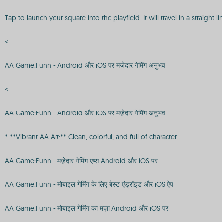
Tap to launch your square into the playfield. It will travel in a straight li
<
AA Game:Funn - Android और iOS पर मज़ेदार गेमिंग अनुभव
<
AA Game:Funn - Android और iOS पर मज़ेदार गेमिंग अनुभव
* **Vibrant AA Art:** Clean, colorful, and full of character.
AA Game:Funn - मज़ेदार गेमिंग एप्स Android और iOS पर
AA Game:Funn - मोबाइल गेमिंग के लिए बेस्ट एंड्रॉइड और iOS ऐप
AA Game:Funn - मोबाइल गेमिंग का मज़ा Android और iOS पर