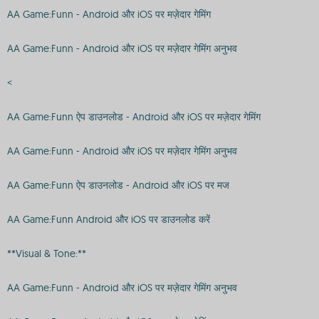
AA Game:Funn - Android और iOS पर मज़ेदार गेमिंग
AA Game:Funn - Android और iOS पर मज़ेदार गेमिंग अनुभव
<
AA Game:Funn ऐप डाउनलोड - Android और iOS पर मज़ेदार गेमिंग
AA Game:Funn - Android और iOS पर मज़ेदार गेमिंग अनुभव
AA Game:Funn ऐप डाउनलोड - Android और iOS पर मज
AA Game:Funn Android और iOS पर डाउनलोड करें
**Visual & Tone:**
AA Game:Funn - Android और iOS पर मज़ेदार गेमिंग अनुभव