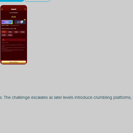
 The challenge escalates as later levels introduce crumbling platforms, g