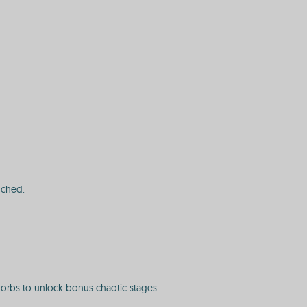
nched.
e orbs to unlock bonus chaotic stages.