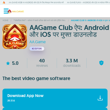
AA.GAME:MOBI पर ANDROID और IOS के लिए मोबाइल गेम्स डाउनलोड करें
AA GAME:FUNN - ANDROID और IOS पर मज़ेदार गेमिंग 
HOME
/
**लोकप्रिय गेम्स** - वर्तमान में सबसे अधिक खेले जाने वाले और ट्रेंडिंग गेम्स।
/
AAGAME CLUB ऐप: ANDROID और IOS पर मुफ्त ड
AAGame Club ऐप: Android
और iOS पर मुफ्त डाउनलोड
AA.Game
#2
EDITORS
40
3.3 M
5.0
reviews
downloads
The best video game software
Download App Now
20.3.1.6