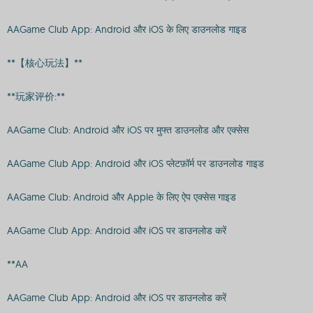
AAGame Club App: Android और iOS के लिए डाउनलोड गाइड
**【核心玩法】**
**玩家评价:**
AAGame Club: Android और iOS पर मुफ्त डाउनलोड और एक्सेस
AAGame Club App: Android और iOS प्लेटफ़ॉर्म पर डाउनलोड गाइड
AAGame Club: Android और Apple के लिए ऐप एक्सेस गाइड
AAGame Club App: Android और iOS पर डाउनलोड करें
**AA
AAGame Club App: Android और iOS पर डाउनलोड करें