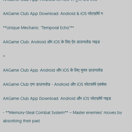
AAGame Club App Download: Android & iOS प्लेटफ़ॉर्म ग
**Unique Mechanic: "Temporal Echo"**
AAGame Club: Android और iOS के लिए ऐप डाउनलोड गाइड
<
AAGame Club App: Android और iOS के लिए मुफ्त डाउनलोड
AAGame Club एप्प डाउनलोड - Android और iOS प्लेटफॉर्म एक्सेस
AAGame Club App Download: Android और iOS प्लेटफ़ॉर्म गाइड
- **Memory-Steal Combat System** – Master enemies’ moves by
absorbing their past.