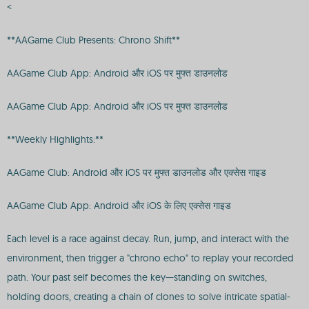
<
**AAGame Club Presents: Chrono Shift**
AAGame Club App: Android और iOS पर मुफ्त डाउनलोड
AAGame Club App: Android और iOS पर मुफ्त डाउनलोड
**Weekly Highlights:**
AAGame Club: Android और iOS पर मुफ्त डाउनलोड और एक्सेस गाइड
AAGame Club App: Android और iOS के लिए एक्सेस गाइड
Each level is a race against decay. Run, jump, and interact with the
environment, then trigger a "chrono echo" to replay your recorded
path. Your past self becomes the key—standing on switches,
holding doors, creating a chain of clones to solve intricate spatial-