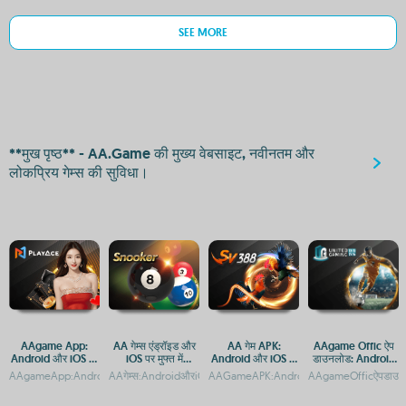
SEE MORE
**मुख पृष्ठ** - AA.Game की मुख्य वेबसाइट, नवीनतम और
लोकप्रिय गेम्स की सुविधा।
AAgame App:
AA गेम्स एंड्रॉइड और
AA गेम APK:
AAgame Offic ऐप
Android और iOS पर
iOS पर मुफ्त में
Android और iOS के
डाउनलोड: Android
मुफ्त गेम डाउनलोड करें
डाउनलोड करें
लिए मुफ्त डाउनलोड
और iOS प्लेटफ़ॉर्म पर
AAgameApp:AndroidऔरiOSकेलिएगेमिंगप्लेटफॉर्मAAgameApp:AndroidऔरiOSपरगेमिंगकाबेहत
AAगेम्स:AndroidऔरiOSकेलिएमुफ्तगेमिंगऐपAAगेम्स:AndroidऔरiOSपरमुफ्
AAGameAPK:AndroidऔरiOSपरडाउनलोडकरे
AAgameOfficऐपडाउनलो
गेमिंग एक्सेस