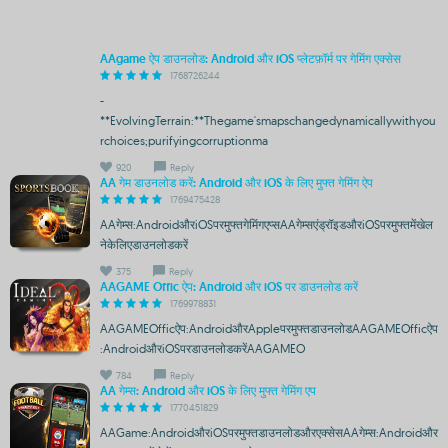
AAgame ऐप डाउनलोड: Android और iOS प्लेटफ़ॉर्म पर गेमिंग एक्सेस
1768726244
-
**EvolvingTerrain:**Thegame'smapschangedynamicallywithyou
rchoices;purifyingcorruptionma
920
Reply
AA गेम डाउनलोड करें: Android और iOS के लिए मुफ्त गेमिंग ऐप
1769475428
AAगेम्स:AndroidऔरiOSपरमुफ्तगेमिंगएप्सAAगेम्सएंड्रॉइडऔरiOSपरमुफ्तमेंखेल
नेकेलिएडाउनलोडकरें
375
Reply
AAGAME Offic ऐप: Android और iOS पर डाउनलोड करें
1769978831
AAGAMEOfficऐप:AndroidऔरAppleपरमुफ्तडाउनलोडAAGAMEOfficऐप
:AndroidऔरiOSपरडाउनलोडकरेंAAGAMEO
784
Reply
AA गेम्स: Android और iOS के लिए मुफ्त गेमिंग एप
1770451829
AAGame:AndroidऔरiOSपरमुफ्तडाउनलोडऔरएक्सेसAAगेम्स:Androidऔर