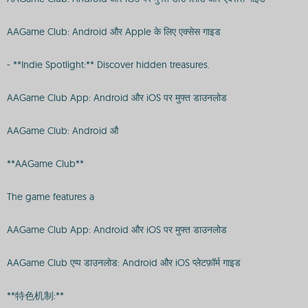
AAGame Club: Android और Apple के लिए एक्सेस गाइड
- **Indie Spotlight:** Discover hidden treasures.
AAGame Club App: Android और iOS पर मुफ्त डाउनलोड
AAGame Club: Android औ
**AAGame Club**
The game features a
AAGame Club App: Android और iOS पर मुफ्त डाउनलोड
AAGame Club एप्प डाउनलोड: Android और iOS प्लेटफ़ॉर्म गाइड
**特色机制:**