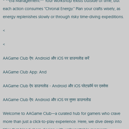
* **Era Management:** Your workshop exists outside of time, but
each action consumes "Chronal Energy." Plan your crafts wisely, as
energy replenishes slowly or through risky time-diving expeditions.
<
<
AAGame Club ऐप: Android और iOS पर डाउनलोड करें
AAGame Club App: And
AAGame Club ऐप डाउनलोड - Android और iOS प्लेटफ़ॉर्म पर एक्सेस
AAGame Club ऐप: Android और iOS पर मुफ्त डाउनलोड
Welcome to AAGame Club—a curated hub for gamers who crave
more than just a click-to-play experience. Here, we dive deep into