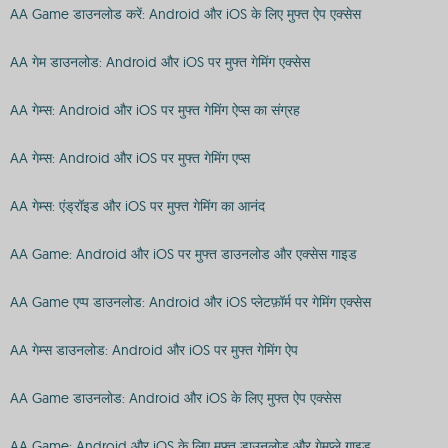
AA Game डाउनलोड करें: Android और iOS के लिए मुफ्त ऐप एक्सेस
AA गेम डाउनलोड: Android और iOS पर मुफ्त गेमिंग एक्सेस
AA गेम्स: Android और iOS पर मुफ्त गेमिंग ऐप्स का संग्रह
AA गेम्स: Android और iOS पर मुफ्त गेमिंग एप्स
AA गेम्स: एंड्रॉइड और iOS पर मुफ्त गेमिंग का आनंद
AA Game: Android और iOS पर मुफ्त डाउनलोड और एक्सेस गाइड
AA Game एप्प डाउनलोड: Android और iOS प्लेटफ़ॉर्म पर गेमिंग एक्सेस
AA गेम्स डाउनलोड: Android और iOS पर मुफ्त गेमिंग ऐप
AA Game डाउनलोड: Android और iOS के लिए मुफ्त ऐप एक्सेस
AA Game: Android और iOS के लिए मुफ्त डाउनलोड और गेमप्ले गाइड