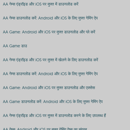
AA गेम्स एंड्रॉइड और iOS पर मुफ्त में डाउनलोड करें
AA गेम्स डाउनलोड करें: Android और iOS के लिए मुफ्त गेमिंग ऐप
AA Game: Android और iOS पर मुफ्त डाउनलोड और प्ले करें
AA Game डाउ
AA गेम्स एंड्रॉइड और iOS पर मुफ्त में खेलने के लिए डाउनलोड करें
AA गेम्स डाउनलोड करें: Android और iOS के लिए मुफ्त गेमिंग ऐप
AA Game: Android और iOS पर मुफ्त डाउनलोड और एक्सेस
AA Game डाउनलोड करें: Android और iOS के लिए मुफ्त गेमिंग ऐप
AA गेम्स एंड्रॉइड और iOS पर मुफ्त में डाउनलोड करने के लिए उपलब्ध हैं
AA गेम्स: Android और iOS पर मुफ्त गेमिंग ऐप्स का संग्रह