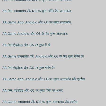
AA गेम्स: Android और iOS पर मुफ्त गेमिंग ऐप्स का संग्रह
AA Game App: Android और iOS पर मुफ्त डाउनलोड
AA Game Android और iOS के लिए मुफ्त डाउनलोड
AA गेम्स एंड्रॉइड और iOS पर मुफ्त में खे
AA Game डाउनलोड करें: Android और iOS के लिए मुफ्त गेमिंग ऐप
AA गेम्स एंड्रॉइड और iOS पर मुफ्त गेमिंग ऐप
AA Game App: Android और iOS पर मुफ्त डाउनलोड और एक्सेस
AA गेम्स: एंड्रॉइड और iOS पर मुफ्त गेमिंग का आनंद
AA Game: Android और iOS पर मुफ्त डाउनलोड और एक्सेस