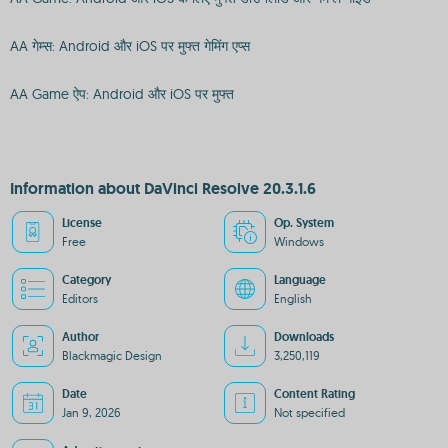
AA गेम्स: Android और iOS पर मुफ्त गेमिंग एप्स
AA Game ऐप: Android और iOS पर मुफ्त
Information about DaVinci Resolve 20.3.1.6
License
Op. System
Free
Windows
Category
Language
Editors
English
Author
Downloads
Blackmagic Design
3,250,119
Date
Content Rating
Jan 9, 2026
Not specified