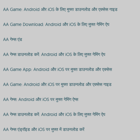
AA Game: Android और iOS के लिए मुफ्त डाउनलोड और एक्सेस गाइड
AA Game Download: Android और iOS के लिए मुफ्त गेमिंग ऐप
AA गेम्स एंड
AA गेम्स डाउनलोड करें: Android और iOS के लिए मुफ्त गेमिंग ऐप
AA Game App: Android और iOS पर मुफ्त डाउनलोड और एक्सेस
AA Game: Android और iOS पर मुफ्त डाउनलोड और एक्सेस गाइड
AA गेम्स: Android और iOS पर मुफ्त गेमिंग ऐप्स
AA गेम्स डाउनलोड करें: Android और iOS के लिए मुफ्त गेमिंग ऐप
AA गेम्स एंड्रॉइड और iOS पर मुफ्त में डाउनलोड करें