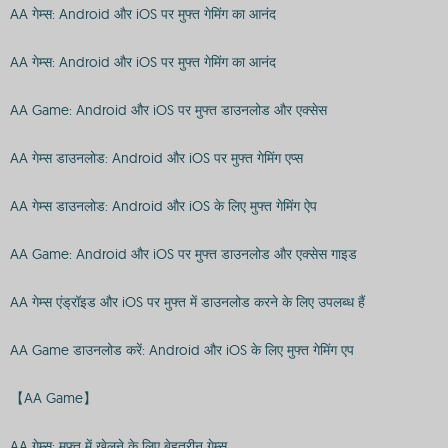
AA गेम्स: Android और iOS पर मुफ्त गेमिंग का आनंद
AA गेम्स: Android और iOS पर मुफ्त गेमिंग का आनंद
AA Game: Android और iOS पर मुफ्त डाउनलोड और एक्सेस
AA गेम्स डाउनलोड: Android और iOS पर मुफ्त गेमिंग एप्स
AA गेम्स डाउनलोड: Android और iOS के लिए मुफ्त गेमिंग ऐप
AA Game: Android और iOS पर मुफ्त डाउनलोड और एक्सेस गाइड
AA गेम्स एंड्रॉइड और iOS पर मुफ्त में डाउनलोड करने के लिए उपलब्ध हैं
AA Game डाउनलोड करें: Android और iOS के लिए मुफ्त गेमिंग एप
【AA Game】
AA गेम्स: मुफ्त में खेलने के लिए बेहतरीन गेम्स