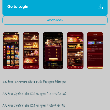
Go to Login
>GO TO LOGIN
AA गेम्स: Android और iOS के लिए मुफ्त गेमिंग एप्स
AA गेम्स एंड्रॉइड और iOS पर मुफ्त में डाउनलोड करें
AA गेम्स एंड्रॉइड और iOS पर मुफ्त में खेलने के लिए