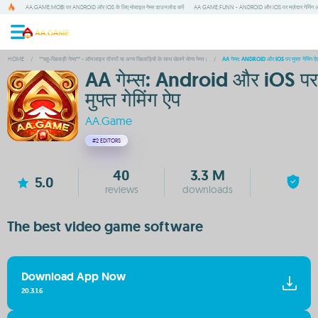
AA.GAME:MOBI पर ANDROID और IOS के लिए मोबाइल गेम्स डाउनलोड करें
AA GAME:FUNN - ANDROID और IOS पर मज़ेदार गेमिंग 
HOME
/
**बहु-खिलाड़ी गेम्स** - ऑनलाइन दोस्तों या अन्य खिलाड़ियों के साथ खेलने योग्य गेम्स।
/
AA गेम्स: ANDROID और IOS पर मुफ्त गेमिंग ऐ
AA गेम्स: Android और iOS पर
मुफ्त गेमिंग ऐप
AA.Game
#2
EDITORS
40
3.3 M
5.0
reviews
downloads
The best video game software
Download App Now
20.3.1.6