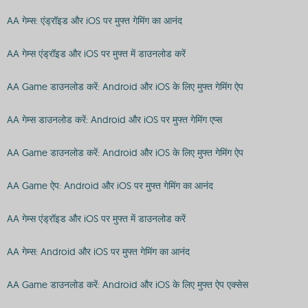
AA गेम्स: एंड्रॉइड और iOS पर मुफ्त गेमिंग का आनंद
AA गेम्स एंड्रॉइड और iOS पर मुफ्त में डाउनलोड करें
AA Game डाउनलोड करें: Android और iOS के लिए मुफ्त गेमिंग ऐप
AA गेम्स डाउनलोड करें: Android और iOS पर मुफ्त गेमिंग एप्स
AA Game डाउनलोड करें: Android और iOS के लिए मुफ्त गेमिंग ऐप
AA Game ऐप: Android और iOS पर मुफ्त गेमिंग का आनंद
AA गेम्स एंड्रॉइड और iOS पर मुफ्त में डाउनलोड करें
AA गेम्स: Android और iOS पर मुफ्त गेमिंग का आनंद
AA Game डाउनलोड करें: Android और iOS के लिए मुफ्त ऐप एक्सेस