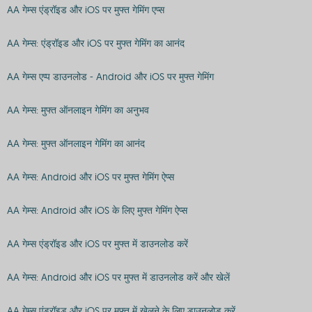
AA गेम्स एंड्रॉइड और iOS पर मुफ्त गेमिंग एप्स
AA गेम्स: एंड्रॉइड और iOS पर मुफ्त गेमिंग का आनंद
AA गेम्स एप्प डाउनलोड - Android और iOS पर मुफ्त गेमिंग
AA गेम्स: मुफ्त ऑनलाइन गेमिंग का अनुभव
AA गेम्स: मुफ्त ऑनलाइन गेमिंग का आनंद
AA गेम्स: Android और iOS पर मुफ्त गेमिंग ऐप्स
AA गेम्स: Android और iOS के लिए मुफ्त गेमिंग ऐप्स
AA गेम्स एंड्रॉइड और iOS पर मुफ्त में डाउनलोड करें
AA गेम्स: Android और iOS पर मुफ्त में डाउनलोड करें और खेलें
AA गेम्स एंड्रॉइड और iOS पर मुफ्त में खेलने के लिए डाउनलोड करें