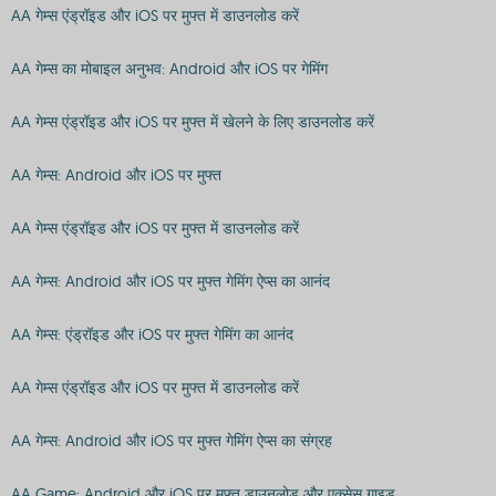
AA गेम्स एंड्रॉइड और iOS पर मुफ्त में डाउनलोड करें
AA गेम्स का मोबाइल अनुभव: Android और iOS पर गेमिंग
AA गेम्स एंड्रॉइड और iOS पर मुफ्त में खेलने के लिए डाउनलोड करें
AA गेम्स: Android और iOS पर मुफ्त
AA गेम्स एंड्रॉइड और iOS पर मुफ्त में डाउनलोड करें
AA गेम्स: Android और iOS पर मुफ्त गेमिंग ऐप्स का आनंद
AA गेम्स: एंड्रॉइड और iOS पर मुफ्त गेमिंग का आनंद
AA गेम्स एंड्रॉइड और iOS पर मुफ्त में डाउनलोड करें
AA गेम्स: Android और iOS पर मुफ्त गेमिंग ऐप्स का संग्रह
AA Game: Android और iOS पर मुफ्त डाउनलोड और एक्सेस गाइड