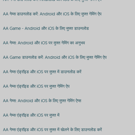
AA गेम्स डाउनलोड करें: Android और iOS के लिए मुफ्त गेमिंग ऐप
AA Game - Android और iOS के लिए मुफ्त डाउनलोड
AA गेम्स: Android और iOS पर मुफ्त गेमिंग का अनुभव
AA Game डाउनलोड करें: Android और iOS के लिए मुफ्त गेमिंग ऐप
AA गेम्स एंड्रॉइड और iOS पर मुफ्त में डाउनलोड करें
AA गेम्स एंड्रॉइड और iOS पर मुफ्त गेमिंग ऐप
AA गेम्स: Android और iOS के लिए मुफ्त गेमिंग ऐप्स
AA गेम्स एंड्रॉइड और iOS पर मुफ्त में
AA गेम्स एंड्रॉइड और iOS पर मुफ्त में खेलने के लिए डाउनलोड करें