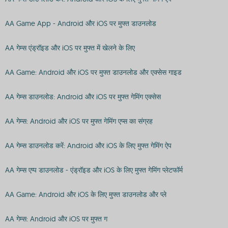
AA Game App - Android और iOS पर मुफ्त डाउनलोड
AA गेम्स एंड्रॉइड और iOS पर मुफ्त में खेलने के लिए
AA Game: Android और iOS पर मुफ्त डाउनलोड और एक्सेस गाइड
AA गेम्स डाउनलोड: Android और iOS पर मुफ्त गेमिंग एक्सेस
AA गेम्स: Android और iOS पर मुफ्त गेमिंग एप्स का संग्रह
AA गेम्स डाउनलोड करें: Android और iOS के लिए मुफ्त गेमिंग ऐप
AA गेम्स एप्प डाउनलोड - एंड्रॉइड और iOS के लिए मुफ्त गेमिंग प्लेटफॉर्म
AA Game: Android और iOS के लिए मुफ्त डाउनलोड और प्ले
AA गेम्स: Android और iOS पर मुफ्त ग