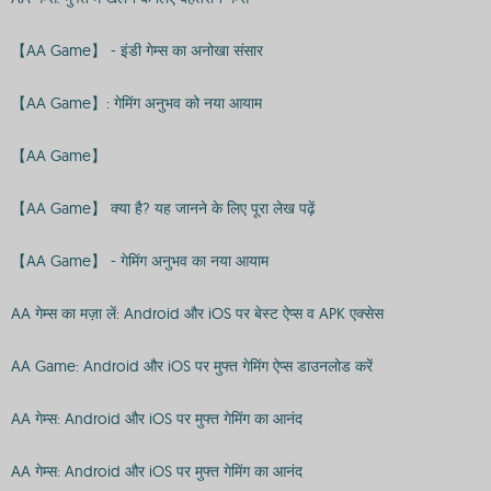
【AA Game】 - इंडी गेम्स का अनोखा संसार
【AA Game】: गेमिंग अनुभव को नया आयाम
【AA Game】
【AA Game】 क्या है? यह जानने के लिए पूरा लेख पढ़ें
【AA Game】 - गेमिंग अनुभव का नया आयाम
AA गेम्स का मज़ा लें: Android और iOS पर बेस्ट ऐप्स व APK एक्सेस
AA Game: Android और iOS पर मुफ्त गेमिंग ऐप्स डाउनलोड करें
AA गेम्स: Android और iOS पर मुफ्त गेमिंग का आनंद
AA गेम्स: Android और iOS पर मुफ्त गेमिंग का आनंद