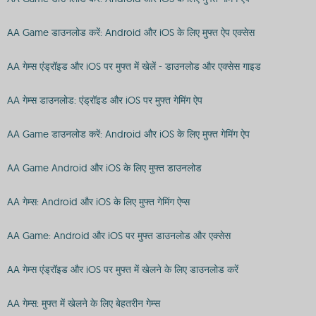
AA Game डाउनलोड करें: Android और iOS के लिए मुफ्त ऐप एक्सेस
AA गेम्स एंड्रॉइड और iOS पर मुफ्त में खेलें - डाउनलोड और एक्सेस गाइड
AA गेम्स डाउनलोड: एंड्रॉइड और iOS पर मुफ्त गेमिंग ऐप
AA Game डाउनलोड करें: Android और iOS के लिए मुफ्त गेमिंग ऐप
AA Game Android और iOS के लिए मुफ्त डाउनलोड
AA गेम्स: Android और iOS के लिए मुफ्त गेमिंग ऐप्स
AA Game: Android और iOS पर मुफ्त डाउनलोड और एक्सेस
AA गेम्स एंड्रॉइड और iOS पर मुफ्त में खेलने के लिए डाउनलोड करें
AA गेम्स: मुफ्त में खेलने के लिए बेहतरीन गेम्स