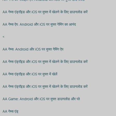
AA गेम्स एंड्रॉइड और iOS पर मुफ्त में खेलने के लिए डाउनलोड करें
AA गेम्स ऐप: Android और iOS पर मुफ्त गेमिंग का आनंद
<
AA गेम्स: Android और iOS पर मुफ्त गेमिंग ऐप
AA गेम्स एंड्रॉइड और iOS पर मुफ्त में खेलने के लिए डाउनलोड करें
AA गेम्स एंड्रॉइड और iOS पर मुफ्त में खेलें
AA गेम्स एंड्रॉइड और iOS पर मुफ्त में खेलने के लिए डाउनलोड करें
AA Game: Android और iOS पर मुफ्त डाउनलोड और प्ले
AA गेम्स एंड्