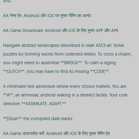
you.
AA गेम्स ऐप: Android और iOS पर मुफ्त गेमिंग का आनंद
AA Game Download: Android और iOS के लिए मुफ्त APP और APK
Navigate abstract landscapes described in stark ASCII art. Solve
puzzles by forming words from collected letters. To cross a chasm,
you might need to assemble **BRIDGE**. To calm a raging
**GLITCH**, you may have to find its missing **CODE**.
A minimalist text adventure where every choice matters. You are
**A**, an amnesiac android waking in a derelict facility. Your core
directive: **ASSIMILATE. ADAPT.**
**[S]can** the corrupted data stacks.
AA Game डाउनलोड करें: Android और iOS के लिए मुफ्त गेमिंग ऐप