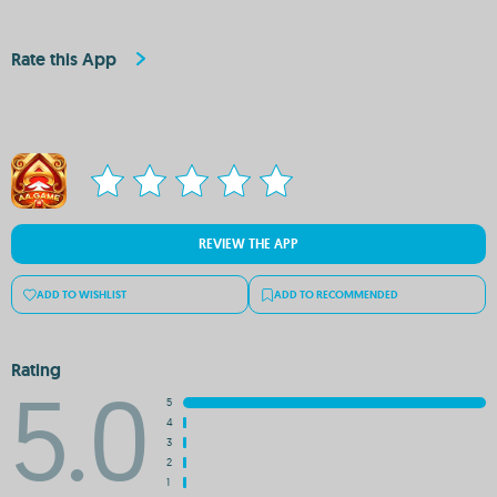
Rate this App
REVIEW THE APP
ADD TO WISHLIST
ADD TO RECOMMENDED
Rating
5.0
5
4
3
2
1