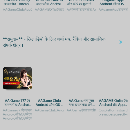
डाउनलोड - Android
डाउनलोड: Android
और iOS पर मुफ्त गेमिंग
Android और iOS के
और iOS प्लेटफॉर्म पर
और iOS प्लेटफ़ॉर्म
ऐप
लिए मुफ्त डाउनलोड
AAGameClubAppDownload:Android&iOSAPKAccessGuideAAGameClubApp:Androi
AAGAMEOfficऐपडाउनलोड:AndroidऔरiOSप्लेटफ़ॉर्मगाइडAAGAMEO
AAगेम्सऐपडाउनलोड:AndroidऔरiOSपरमुफ्तगेमिंगA
AAgameAppडाउनलोड:An
एक्सेस
गाइड
**समुदाय** - खिलाड़ियों के लिए चर्चा मंच, रैंकिंग और सामाजिक
संपर्क क्षेत्र।
AA Game 777 ऐप
AAGame Club:
AA.Game पर मुफ्त
AAGAME Onlin ऐप:
डाउनलोड: Android
Android और iOS के
गेम्स डाउनलोड करें -
Android और Apple
और iOS प्लेटफ़ॉर्म पर
लिए ऐप डाउनलोड गाइड
Android और iOS के
पर कैसे एक्सेस करें
AAGame777ऐपडाउनलोड-
AAGameClub:AndroidऔरiOSकेलिएऐप्सऔरAPKएक्सेसAAGameClubApp
AA.Gameऐपडाउनलोड:AndroidऔरiOSप्लेटफ़ॉर्
Ourplatformisbuiltf
एक्सेस गाइड
लिए APK
AndroidऔरiOSप्लेटफ़ॉर्मगाइडAAGame777ऐपडाउनलोड-
playaccessdirectly
AndroidऔरiOSप्लेटफॉर्मप