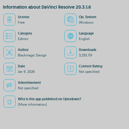
Information about DaVinci Resolve 20.3.1.6
License
Op. System
Free
Windows
Category
Language
Editors
English
Author
Downloads
Blackmagic Design
3,250,119
Date
Content Rating
Jan 9, 2026
Not specified
Advertisement
Not specified
Why is this app published on Uptodown?
(More information)