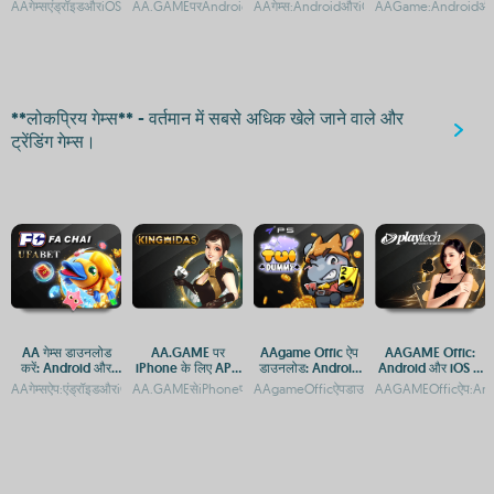
डाउनलोड करें
लिए ऐप्स और APK
डाउनलोड
AAगेम्सएंड्रॉइडऔरiOSपरमुफ्तमेंडाउAAGame:AndroidऔरiOSपरमुफ्तडाउनलोडऔरएक्सेसAAG
AA.GAMEपरAndroidऔरiOSकेलिएऐप्सडाउनलोडकरेंAA.GAMEपरGensh
AAगेम्स:AndroidऔरiOSपरमुफ्तगेमिंगकाआनंदAAगे
AAGame:AndroidऔरiOS
डाउनलोड करें
**लोकप्रिय गेम्स** - वर्तमान में सबसे अधिक खेले जाने वाले और
ट्रेंडिंग गेम्स।
AA गेम्स डाउनलोड
AA.GAME पर
AAgame Offic ऐप
AAGAME Offic:
करें: Android और
iPhone के लिए APK
डाउनलोड: Android
Android और iOS के
iOS पर मुफ्त गेमिंग एप्स
डाउनलोड और इंस्टॉल
और iOS प्लेटफ़ॉर्म पर
लिए ऑफिशियल ऐप
AAगेम्सऐप:एंड्रॉइडऔरiOSपरमुफ्तगेमिंगकाआनंदAAगेम्स:AndroidऔरiOSपरमुफ्तगेमिंगएप्सAAGameड
AA.GAMEसेiPhoneपरGenshinImpactAPKडाउनलोडकैसेकरेंAA.GAM
AAgameOfficऐपडाउनलोड:AndroidऔरiOSप्लेट
AAGAMEOfficऐप:Andr
गाइड
गेमिंग एक्सेस
डाउनलोड गाइड