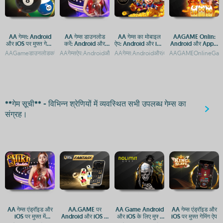
AA गेम्स: Android
AA गेम्स डाउनलोड
AA गेम्स का मोबाइल
AAGAME Onlin:
और iOS पर मुफ्त गेमिंग
करें: Android और
ऐप: Android और iOS
Android और Apple
का अनुभव
iOS के लिए मुफ्त गेमिंग
पर मुफ्त डाउनलोड
प्लेटफ़ॉर्म पर एक्सेस करें
AAGameडाउनलोडकरें:AndroidAAGameकैसेडाउनलोडकरें:AndroidऔरiOSगाइडAAगेम्सएंड्रॉइ
AAगेम्सऐप:AndroidऔरiOSपरमुफ्तगेमिंगकाआनंदAAगेम्सएंड्रॉइडऔरiOSपरमुफ
AAगेम्स:AndroidऔरiOSपरमुफ्तगेमिंगएप्सAAगेम्
AAGAMEOnlineGamin
ऐप
**गेम सूची** - विभिन्न श्रेणियों में व्यवस्थित सभी उपलब्ध गेम्स का
संग्रह।
AA गेम्स एंड्रॉइड और
AA.GAME पर
AA Game Android
AA गेम्स एंड्रॉइड और
iOS पर मुफ्त में
Android और iOS के
और iOS के लिए मुफ्त
iOS पर मुफ्त गेमिंग ऐप