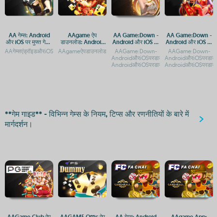
AA गेम्स: Android
AAgame ऐप
AA Game:Down -
AA Game:Down -
और iOS पर मुफ्त गेमिंग
डाउनलोड: Android
Android और iOS पर
Android और iOS पर
ऐप
और iOS प्लेटफ़ॉर्म पर
डाउनलोड और एक्सेस
डाउनलोड और एक्सेस
AAगेम्सएंड्रॉइडऔरiOSपरमुफ्तगेमिंगऐपAAगेम्सएंड्रॉइडऔरiOSपरमुफ्तमेंखेलनेकेलिएडाउनलोडकरेंAA
AAgameऐपडाउनलोड:AndroidऔरiOSप्लेटफ़ॉर्मपरगेमिंगएक्सेसAAgameऐ
AAGame:Down-
AAGame:Down-
गेमिंग एक्सेस
गाइड
गाइड
AndroidऔरiOSपरडाउनलोडकरेंAAGame:Do
AndroidऔरiOSपरडाउ
AndroidऔरiOSपरडाउनलोडऔरइंस्टॉलकरनेकात
AndroidऔरiOSपरडाउ
**गेम गाइड** - विभिन्न गेम्स के नियम, टिप्स और रणनीतियों के बारे में
मार्गदर्शन।
AAGame Club ऐप
AAGAME Offic ऐप
AA गेम्स: Android
AAgame App: