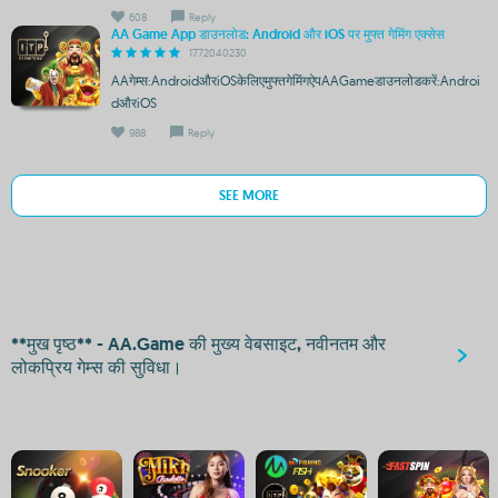
608
Reply
AA Game App डाउनलोड: Android और iOS पर मुफ्त गेमिंग एक्सेस
1772040230
AAगेम्स:AndroidऔरiOSकेलिएमुफ्तगेमिंगऐपAAGameडाउनलोडकरें:Androi
dऔरiOS
988
Reply
SEE MORE
**मुख पृष्ठ** - AA.Game की मुख्य वेबसाइट, नवीनतम और
लोकप्रिय गेम्स की सुविधा।