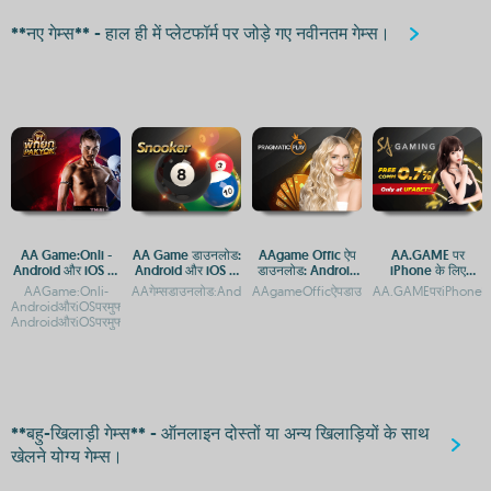
**नए गेम्स** - हाल ही में प्लेटफॉर्म पर जोड़े गए नवीनतम गेम्स।
AA Game:Onli -
AA Game डाउनलोड:
AAgame Offic ऐप
AA.GAME पर
Android और iOS पर
Android और iOS के
डाउनलोड: Android
iPhone के लिए
मुफ्त गेमिंग एप्लिकेशन
लिए मुफ्त गेमिंग ऐप
और iOS प्लेटफ़ॉर्म पर
Android ऐप्स कैसे
AAGame:Onli-
AAगेम्सडाउनलोड:AndroidऔरiOSपरमुफ्तगेमिंगएप्सAAGameएप्पडाउनलोड:
AAgameOfficऐपडाउनलोड:AndroidऔरiOSप्लेटफ
AA.GAMEपरiPhoneके
गेमिंग एक्सेस
डाउनलोड करें
AndroidऔरiOSपरमुफ्तगेमिंगएपAAGame:Onli-
AndroidऔरiOSपरमुफ्तगेमिंगएपAAGame:Onl
**बहु-खिलाड़ी गेम्स** - ऑनलाइन दोस्तों या अन्य खिलाड़ियों के साथ
खेलने योग्य गेम्स।