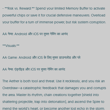
- **Risk vs. Reward:** Spend your limited Memory Buffer to activate
powerful chips or save it for crucial defensive maneuvers. Overload
your buffer for a turn of immense power, but risk system corruption.
AA गेम्स: Android और iOS पर मुफ्त गेमिंग का आनंद
**Visuals:**
AA Game: Android और iOS के लिए मुफ्त डाउनलोड और प्ले
AA गेम्स: एंड्रॉइड और iOS पर मुफ्त गेमिंग का आनंद
The Aether is both tool and threat. Use it recklessly, and you risk an
Overdraw—a catastrophic feedback that damages you and corrupts
the area. Master its rhythm, chain creations together (shield into
shattering projectile, trap into detonation), and ascend the Spire to
mend the world’s heart, or become another lost echo in the storm.