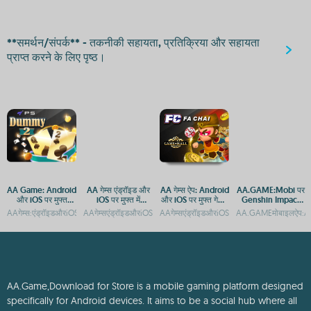
**समर्थन/संपर्क** - तकनीकी सहायता, प्रतिक्रिया और सहायता
प्राप्त करने के लिए पृष्ठ।
AA Game: Android
AA गेम्स एंड्रॉइड और
AA गेम्स ऐप: Android
AA.GAME:Mobi पर
और iOS पर मुफ्त
iOS पर मुफ्त में
और iOS पर मुफ्त गेमिंग
Genshin Impact
डाउनलोड और एक्सेस
डाउनलोड करने के लिए
का आनंद
APK डाउनलोड करें -
AAगेम्स:एंड्रॉइडऔरiOSपरमुफ्तगेमिंगकाआनंदAAGame:AndroidऔरiOSकेलिएमुफ्तडाउनलोडऔरगेमिं
AAगेम्सएंड्रॉइडऔरiOSपरमुफ्तमेंखेलनेकेलिएडाउनलोडकरेंAAGame:And
AAगेम्सएंड्रॉइडऔरiOSपरमुफ्तगेमिंगएप्सAAगेम
AA.GAMEमोबाइलऐप:A
उपलब्ध हैं
Android और iOS
गेमिंग एक्सेस