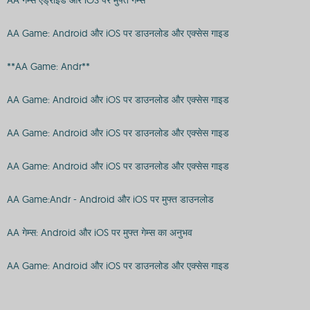
AA गेम्स एंड्रॉइड और iOS पर मुफ्त गेम्स
AA Game: Android और iOS पर डाउनलोड और एक्सेस गाइड
**AA Game: Andr**
AA Game: Android और iOS पर डाउनलोड और एक्सेस गाइड
AA Game: Android और iOS पर डाउनलोड और एक्सेस गाइड
AA Game: Android और iOS पर डाउनलोड और एक्सेस गाइड
AA Game:Andr - Android और iOS पर मुफ्त डाउनलोड
AA गेम्स: Android और iOS पर मुफ्त गेम्स का अनुभव
AA Game: Android और iOS पर डाउनलोड और एक्सेस गाइड