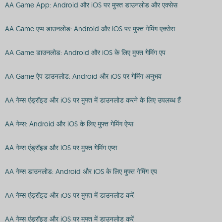
AA Game App: Android और iOS पर मुफ्त डाउनलोड और एक्सेस
AA Game एप्प डाउनलोड: Android और iOS पर मुफ्त गेमिंग एक्सेस
AA Game डाउनलोड: Android और iOS के लिए मुफ्त गेमिंग एप
AA Game ऐप डाउनलोड: Android और iOS पर गेमिंग अनुभव
AA गेम्स एंड्रॉइड और iOS पर मुफ्त में डाउनलोड करने के लिए उपलब्ध हैं
AA गेम्स: Android और iOS के लिए मुफ्त गेमिंग ऐप्स
AA गेम्स एंड्रॉइड और iOS पर मुफ्त गेमिंग एप्स
AA गेम्स डाउनलोड: Android और iOS के लिए मुफ्त गेमिंग एप
AA गेम्स एंड्रॉइड और iOS पर मुफ्त में डाउनलोड करें
AA गेम्स एंड्रॉइड और iOS पर मुफ्त में डाउनलोड करें