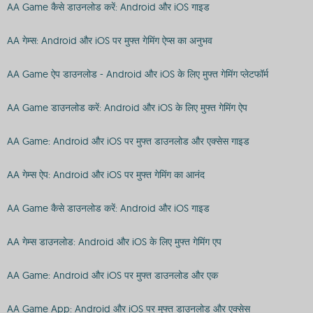
AA Game कैसे डाउनलोड करें: Android और iOS गाइड
AA गेम्स: Android और iOS पर मुफ्त गेमिंग ऐप्स का अनुभव
AA Game ऐप डाउनलोड - Android और iOS के लिए मुफ्त गेमिंग प्लेटफॉर्म
AA Game डाउनलोड करें: Android और iOS के लिए मुफ्त गेमिंग ऐप
AA Game: Android और iOS पर मुफ्त डाउनलोड और एक्सेस गाइड
AA गेम्स ऐप: Android और iOS पर मुफ्त गेमिंग का आनंद
AA Game कैसे डाउनलोड करें: Android और iOS गाइड
AA गेम्स डाउनलोड: Android और iOS के लिए मुफ्त गेमिंग एप
AA Game: Android और iOS पर मुफ्त डाउनलोड और एक
AA Game App: Android और iOS पर मुफ्त डाउनलोड और एक्सेस