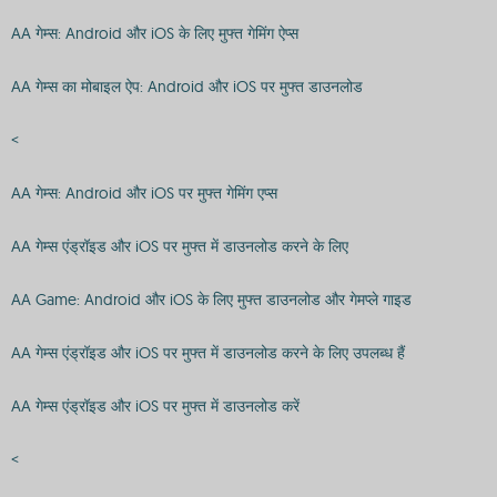
AA गेम्स: Android और iOS के लिए मुफ्त गेमिंग ऐप्स
AA गेम्स का मोबाइल ऐप: Android और iOS पर मुफ्त डाउनलोड
<
AA गेम्स: Android और iOS पर मुफ्त गेमिंग एप्स
AA गेम्स एंड्रॉइड और iOS पर मुफ्त में डाउनलोड करने के लिए
AA Game: Android और iOS के लिए मुफ्त डाउनलोड और गेमप्ले गाइड
AA गेम्स एंड्रॉइड और iOS पर मुफ्त में डाउनलोड करने के लिए उपलब्ध हैं
AA गेम्स एंड्रॉइड और iOS पर मुफ्त में डाउनलोड करें
<