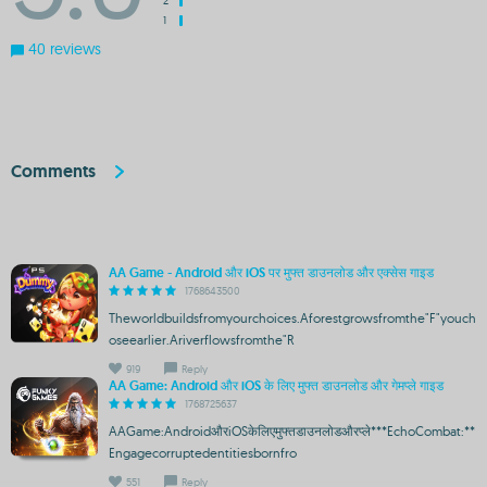
2
1
40 reviews
Comments
AA Game - Android और iOS पर मुफ्त डाउनलोड और एक्सेस गाइड
1768643500
Theworldbuildsfromyourchoices.Aforestgrowsfromthe"F"youch
oseearlier.Ariverflowsfromthe"R
919
Reply
AA Game: Android और iOS के लिए मुफ्त डाउनलोड और गेमप्ले गाइड
1768725637
AAGame:AndroidऔरiOSकेलिएमुफ्तडाउनलोडऔरप्ले***EchoCombat:**
Engagecorruptedentitiesbornfro
551
Reply