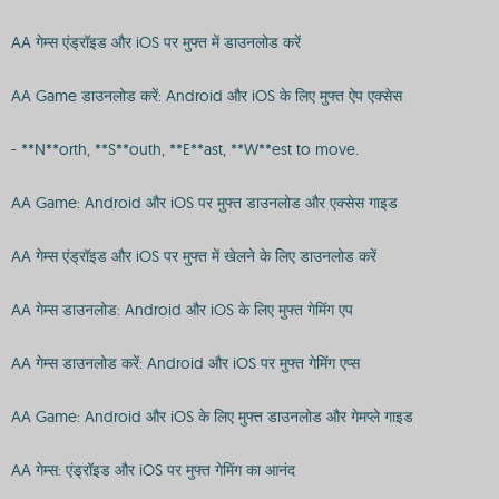
AA गेम्स एंड्रॉइड और iOS पर मुफ्त में डाउनलोड करें
AA Game डाउनलोड करें: Android और iOS के लिए मुफ्त ऐप एक्सेस
- **N**orth, **S**outh, **E**ast, **W**est to move.
AA Game: Android और iOS पर मुफ्त डाउनलोड और एक्सेस गाइड
AA गेम्स एंड्रॉइड और iOS पर मुफ्त में खेलने के लिए डाउनलोड करें
AA गेम्स डाउनलोड: Android और iOS के लिए मुफ्त गेमिंग एप
AA गेम्स डाउनलोड करें: Android और iOS पर मुफ्त गेमिंग एप्स
AA Game: Android और iOS के लिए मुफ्त डाउनलोड और गेमप्ले गाइड
AA गेम्स: एंड्रॉइड और iOS पर मुफ्त गेमिंग का आनंद