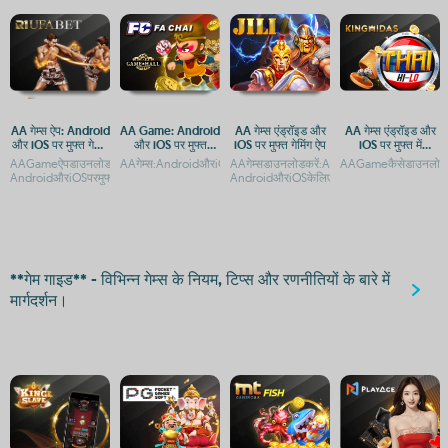
AA गेम्स ऐप: Android
AA Game: Android
AA गेम्स एंड्रॉइड और
AA गेम्स एंड्रॉइड और
और iOS पर मुफ्त गेमिंग
और iOS पर मुफ्त
iOS पर मुफ्त गेमिंग ऐप
iOS पर मुफ्त में
का आनंद
डाउनलोड और एक्सेस
डाउनलोड करने के लिए
AAGameऐपडाउनलोड-
AAगेम्स:AndroidऔरiOSपरमुफ्तगेमिंगकाआनंदAAGameकैसेडाउनलोडक
AAगेम्सडाउनलोडकरें:AndroidऔरiOSपरमुफ्तगे
AAGameकैसेडाउनलोडकरे
उपलब्ध हैं
AndroidऔरiOSपरमुफ्तगेमिंगAAGame:AndroidऔरiOSपरमुफ्तडाउनलोडऔरएक्सेसगाइडAA
AndroidऔरiOSकेलिएमुफ्तडाउनलोडऔर
**गेम गाइड** - विभिन्न गेम्स के नियम, टिप्स और रणनीतियों के बारे में
मार्गदर्शन।