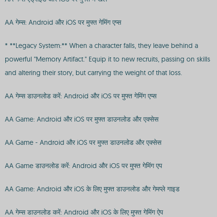
AA गेम्स: Android और iOS पर मुफ्त गेमिंग एप्स
* **Legacy System:** When a character falls, they leave behind a
powerful "Memory Artifact." Equip it to new recruits, passing on skills
and altering their story, but carrying the weight of that loss.
AA गेम्स डाउनलोड करें: Android और iOS पर मुफ्त गेमिंग एप्स
AA Game: Android और iOS पर मुफ्त डाउनलोड और एक्सेस
AA Game - Android और iOS पर मुफ्त डाउनलोड और एक्सेस
AA Game डाउनलोड करें: Android और iOS पर मुफ्त गेमिंग एप
AA Game: Android और iOS के लिए मुफ्त डाउनलोड और गेमप्ले गाइड
AA गेम्स डाउनलोड करें: Android और iOS के लिए मुफ्त गेमिंग ऐप