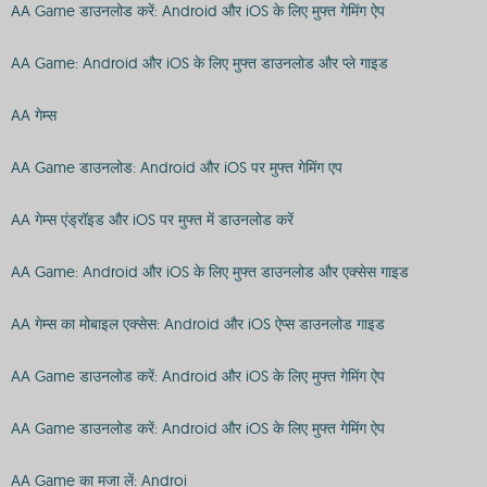
AA Game डाउनलोड करें: Android और iOS के लिए मुफ्त गेमिंग ऐप
AA Game: Android और iOS के लिए मुफ्त डाउनलोड और प्ले गाइड
AA गेम्स
AA Game डाउनलोड: Android और iOS पर मुफ्त गेमिंग एप
AA गेम्स एंड्रॉइड और iOS पर मुफ्त में डाउनलोड करें
AA Game: Android और iOS के लिए मुफ्त डाउनलोड और एक्सेस गाइड
AA गेम्स का मोबाइल एक्सेस: Android और iOS ऐप्स डाउनलोड गाइड
AA Game डाउनलोड करें: Android और iOS के लिए मुफ्त गेमिंग ऐप
AA Game डाउनलोड करें: Android और iOS के लिए मुफ्त गेमिंग ऐप
AA Game का मजा लें: Androi