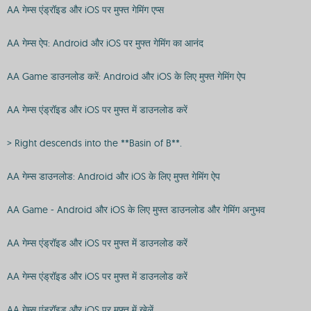
AA गेम्स एंड्रॉइड और iOS पर मुफ्त गेमिंग एप्स
AA गेम्स ऐप: Android और iOS पर मुफ्त गेमिंग का आनंद
AA Game डाउनलोड करें: Android और iOS के लिए मुफ्त गेमिंग ऐप
AA गेम्स एंड्रॉइड और iOS पर मुफ्त में डाउनलोड करें
> Right descends into the **Basin of B**.
AA गेम्स डाउनलोड: Android और iOS के लिए मुफ्त गेमिंग ऐप
AA Game - Android और iOS के लिए मुफ्त डाउनलोड और गेमिंग अनुभव
AA गेम्स एंड्रॉइड और iOS पर मुफ्त में डाउनलोड करें
AA गेम्स एंड्रॉइड और iOS पर मुफ्त में डाउनलोड करें
AA गेम्स एंड्रॉइड और iOS पर मुफ्त में खेलें