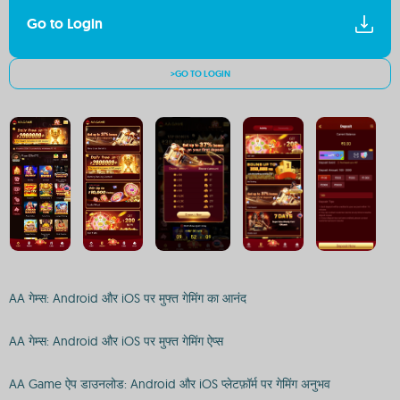
Go to Login
>GO TO LOGIN
AA गेम्स: Android और iOS पर मुफ्त गेमिंग का आनंद
AA गेम्स: Android और iOS पर मुफ्त गेमिंग ऐप्स
AA Game ऐप डाउनलोड: Android और iOS प्लेटफ़ॉर्म पर गेमिंग अनुभव