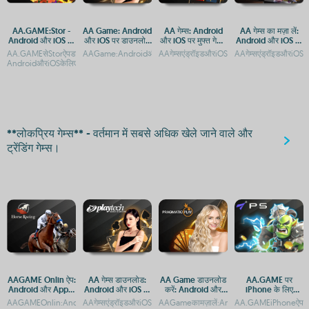
AA.GAME:Stor -
AA Game: Android
AA गेम्स: Android
AA गेम्स का मज़ा लें:
Android और iOS पर
और iOS पर डाउनलोड
और iOS पर मुफ्त गेमिंग
Android और iOS पर
मुफ्त गेम्स डाउनलोड
और प्ले करें
का अनुभव
डाउनलोड करें
AA.GAMEसेStorऐपडाउनलोडकरें:AndroidऔरiOSकेलिएगाइडAA.GAME:Stor-
AAGame:AndroidऔरiOSपरडाउनलोडऔरएक्सेसगाइडAAगेम्सएंड्रॉइ
AAगेम्सएंड्रॉइडऔरiOSपरमुफ्तमेंखेलनेकेलिएडाउनल
AAगेम्सएंड्रॉइडऔरiOS
करें
AndroidऔरiOSकेलिएमुफ्तऐपडाउ
**लोकप्रिय गेम्स** - वर्तमान में सबसे अधिक खेले जाने वाले और
ट्रेंडिंग गेम्स।
AAGAME Onlin ऐप:
AA गेम्स डाउनलोड:
AA Game डाउनलोड
AA.GAME पर
Android और Apple
Android और iOS पर
करें: Android और
iPhone के लिए
पर एक्सेस करें
मुफ्त गेमिंग ऐप
iOS के लिए मुफ्त ऐप
Android ऐप्स कैसे
AAGAMEOnlin:AndroidऔरAppleपरएक्सेसकरेंAAGAMEOnlin:AndroidaurApplekeliye
AAगेम्सएंड्रॉइडऔरiOSपरमुफ्तगेमिंगऐपAAगेम्स:एंड्रॉइडऔरiOSपरमुफ्तगे
AAGameकामज़ालें:AndroidऔरiOSपरडाउनलो
AA.GAMEiPhoneऐप:An
एक्सेस
डाउनलोड करें