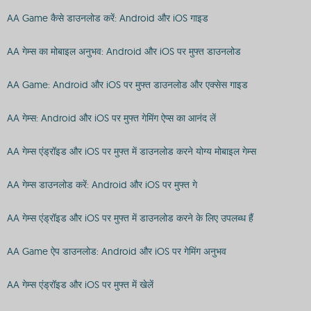
AA Game कैसे डाउनलोड करें: Android और iOS गाइड
AA गेम्स का मोबाइल अनुभव: Android और iOS पर मुफ्त डाउनलोड
AA Game: Android और iOS पर मुफ्त डाउनलोड और एक्सेस गाइड
AA गेम्स: Android और iOS पर मुफ्त गेमिंग ऐप्स का आनंद लें
AA गेम्स एंड्रॉइड और iOS पर मुफ्त में डाउनलोड करने योग्य मोबाइल गेम्स
AA गेम्स डाउनलोड करें: Android और iOS पर मुफ्त गे
AA गेम्स एंड्रॉइड और iOS पर मुफ्त में डाउनलोड करने के लिए उपलब्ध हैं
AA Game ऐप डाउनलोड: Android और iOS पर गेमिंग अनुभव
AA गेम्स एंड्रॉइड और iOS पर मुफ्त में खेलें